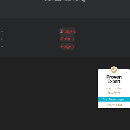
Folgen
Kundenbewertungen und Erfahrungen zu
HT Strafverteidiger
Folgen
Folgen
SEHR GUT
100%
Empfehlungen auf
ProvenExpert.com
4,99 / 5,00
40
1.646
Bewertungen auf
Bewertungen von 12
Von Kunden
ProvenExpert.com
anderen Quellen
bewertet
1k+ Bewertungen
Blick aufs ProvenExpert-Profil werfen
Authentizität