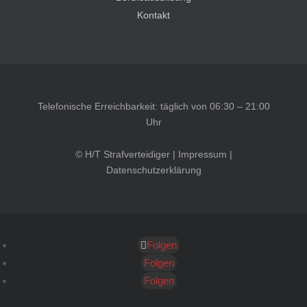
Kontakt
Telefonische Erreichbarkeit: täglich von 06:30 – 21:00
Uhr
© H/T Strafverteidiger |
Impressum
|
Datenschutzerklärung
Folgen
Kundenbewertungen und Erfahrungen zu
HT Strafverteidiger
Folgen
Folgen
SEHR GUT
100%