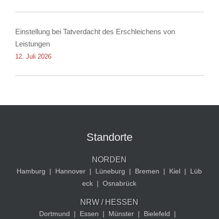
Einstellung bei Tatverdacht des Erschleichens von
Leistungen
12. Juli 2026
Standorte
NORDEN
Hamburg
|
Hannover
|
Lüneburg
|
Bremen
|
Kiel
|
Lüb
eck
|
Osnabrück
NRW / HESSEN
Dortmund
|
Essen
|
Münster
|
Bielefeld
|