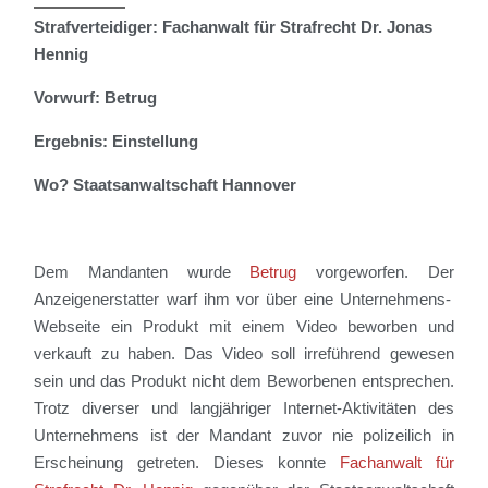
Strafverteidiger: Fachanwalt für Strafrecht Dr. Jonas
Hennig
Vorwurf: Betrug
Ergebnis: Einstellung
Wo? Staatsanwaltschaft Hannover
Dem Mandanten wurde
Betrug
vorgeworfen.
Der
Anzeigenerstatter
warf ihm vor
über
eine
Unternehmens-
Webseite
ein Produkt
mit einem Video beworben und
verkauft
zu haben
.
D
as Video soll irreführend gewesen
sein und das
Produkt
nicht dem
B
eworbenen entsprechen
.
Trotz diverser
und langjähriger
Internet-
Aktivitäten des
Unternehmens
ist der Mandant zuvor nie polizeilich in
Erscheinung getreten. Dieses konnte
Fachanwalt für