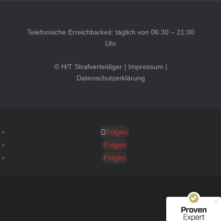
Telefonische Erreichbarkeit: täglich von 06:30 – 21:00
Uhr
© H/T Strafverteidiger |
Impressum
|
Datenschutzerklärung
Folgen
Kundenbewertungen und Erfahrungen zu
HT Strafverteidiger
Folgen
Folgen
SEHR GUT
100%
Empfehlungen auf
ProvenExpert.com
4,99 / 5,00
40
1.646