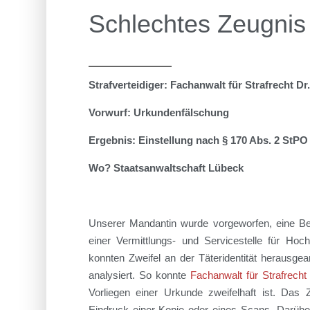
Schlechtes Zeugnis
Strafverteidiger: Fachanwalt für Strafrecht D
Vorwurf: Urkundenfälschung
Ergebnis: Einstellung nach § 170 Abs. 2 StPO
Wo? Staatsanwaltschaft Lübeck
Unserer
Mandant
in
wurde vorgeworfen
,
eine B
einer Vermittlungs- und Servicestelle für Ho
konnten Zweifel an der Täteridentität herausgea
analysiert.
So konnte
Fachanwalt für Strafrech
Vorliegen einer
Urkunde
zweifelhaft ist
. Das Z
Eindruck einer Kopie oder eines Scans.
Darübe