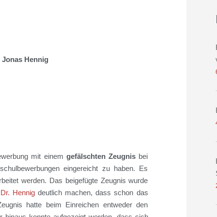
r. Jonas Hennig
ewerbung mit einem
gefälschten Zeugnis
bei
chschulbewerbungen eingereicht zu haben.
Es
rbeitet werden.
Das
beigefügte
Zeugnis wurde
t Dr. Hennig
deutlich machen
, dass schon
das
eugnis hatte beim Einreichen entweder den
r hinaus
konnte
aufgezeigt
werden, dass sich