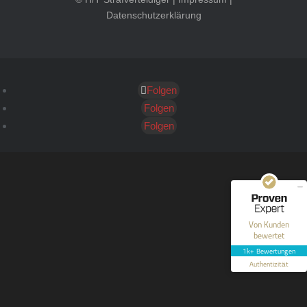
Datenschutzerklärung
Folgen
Kundenbewertungen und Erfahrungen zu
HT Strafverteidiger
Folgen
Folgen
SEHR GUT
100%
Empfehlungen auf
ProvenExpert.com
4,99 / 5,00
40
1.646
Bewertungen auf
Bewertungen von 12
Von Kunden
ProvenExpert.com
anderen Quellen
bewertet
1k+ Bewertungen
Blick aufs ProvenExpert-Profil werfen
Authentizität