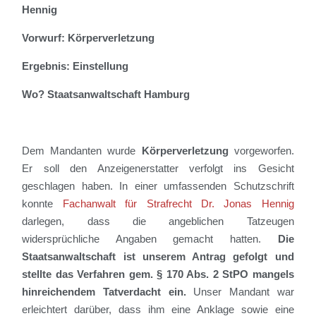
Hennig
Vorwurf: Körperverletzung
Ergebnis: Einstellung
Wo? Staatsanwaltschaft Hamburg
Dem Mandanten wurde
Körperverletzung
vorgeworfen.
Er soll den
Anzeige
n
erstatter
verfolgt
i
n
s
Gesicht
geschlagen haben
.
In einer umfassenden Schutzschrift
konnte
Fachanwalt für Strafrecht Dr. Jonas Hennig
dar
legen
,
dass die angeblichen Tatzeugen
widersprüchliche Angaben gemacht hatten.
Die
Staatsanwaltschaft ist unserem Antrag gefolgt und
stellte das Verfahren gem. § 170 Abs. 2 StPO mangels
hinreichendem Tatverdacht ein.
Unser Mandant war
erleichtert darüber, dass ih
m
eine Anklage sowie eine