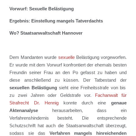
Vorwurf: Sexuelle Belästigung
Ergebnis: Einstellung mangels Tatverdachts
Wo? Staatsanwaltschaft Hannover
De
m
Mandant
en
wurde
sexuelle
Belästigung
vorgeworfen.
Er
wurde mit dem Vorwurf konfrontiert d
er ehemals besten
Freundin seiner Frau an den Po gefasst zu haben und
diese
anschließend zu küssen
. Der Tatbestand de
r
sexuellen
Belästigung
sieht eine Freiheitsstrafe von
bis
zu zwei Jahren oder Geldstrafe vor
.
Fachanwalt für
Strafrecht Dr. Hennig
konnte durch eine
genaue
Aktenanalyse
herausarbeiten, dass ein
Verfahrenshindernis besteht. Die entsprechende
Schutzschrift hat auch die Staatsanwaltschaft überzeugt,
sodass sie das
Verfahren mangels
hinreichenden