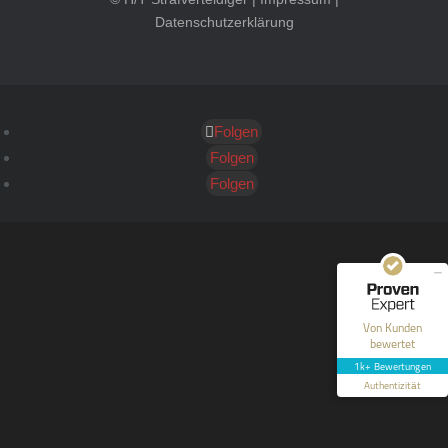
Datenschutzerklärung
Folgen
Kundenbewertungen und Erfahrungen zu
HT Strafverteidiger
Folgen
Folgen
SEHR GUT
100%
Empfehlungen auf
ProvenExpert.com
4,99 / 5,00
40
1.646
Bewertungen auf
Bewertungen von 12
Von Kunden
ProvenExpert.com
anderen Quellen
bewertet
1k+ Bewertungen
Blick aufs ProvenExpert-Profil werfen
Authentizität