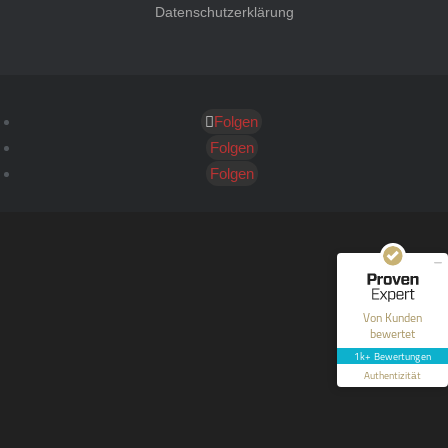
Datenschutzerklärung
Folgen
Kundenbewertungen und Erfahrungen zu
HT Strafverteidiger
Folgen
Folgen
SEHR GUT
100%
Empfehlungen auf
ProvenExpert.com
4,99 / 5,00
40
1.646
Bewertungen auf
Bewertungen von 12
Von Kunden
ProvenExpert.com
anderen Quellen
bewertet
1k+ Bewertungen
Blick aufs ProvenExpert-Profil werfen
Authentizität