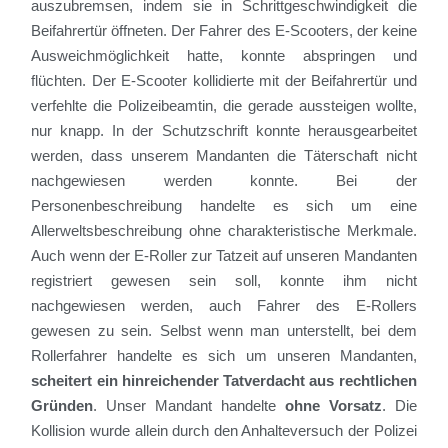
auszubremsen, indem sie in Schrittgeschwindigkeit die
Beifahrertür öffneten. Der Fahrer des E-Scooters
, der keine
Ausweichmöglichkeit hatte,
konnte abspringen und
flüchten. Der E-Scooter kollidierte mit der Beifahrertür und
verfehlte die Polizeibeamtin, die gerade aussteigen wollte,
nur knapp.
In der Schutzschrift konnte herausgearbeitet
werden, dass
unserem Mandanten die Täterschaft nicht
nachgewiesen werden konnte. Bei der
Personenbeschreibung handelte es sich um eine
Allerweltsbeschreibung
ohne ch
arakteristische Merkmale.
Auch
wenn der E-Roller zur Tatzeit auf unseren Mandanten
registriert
gewesen
sein soll
, konnte
ihm nicht
nachgewiesen werden, auch Fahrer des E-
Rollers
gewesen zu sein. Selbst
wenn man unterstellt, bei dem
Rollerfahrer handelte es sich
um unseren Mandanten,
scheitert
ein hinreichender Tatverdacht aus rechtlichen
Gründen
. Unser Mandant handelte
ohne Vorsatz
.
Die
Kollision wurde allein durch den
Anhalteversuch
der Polizei