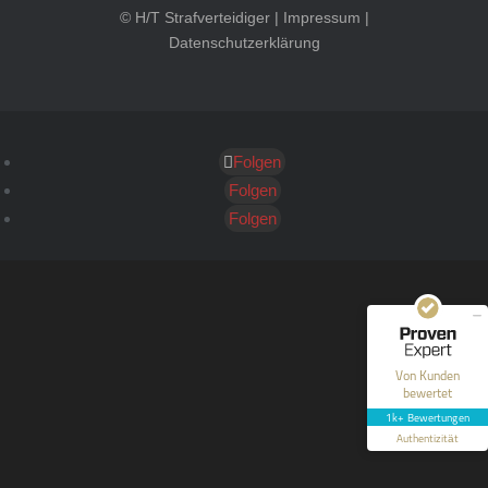
© H/T Strafverteidiger |
Impressum
|
Datenschutzerklärung
Folgen
Kundenbewertungen und Erfahrungen zu
HT Strafverteidiger
Folgen
Folgen
SEHR GUT
100%
Empfehlungen auf
ProvenExpert.com
4,99 / 5,00
40
1.646
Bewertungen auf
Bewertungen von 12
Von Kunden
ProvenExpert.com
anderen Quellen
bewertet
1k+ Bewertungen
Blick aufs ProvenExpert-Profil werfen
Authentizität