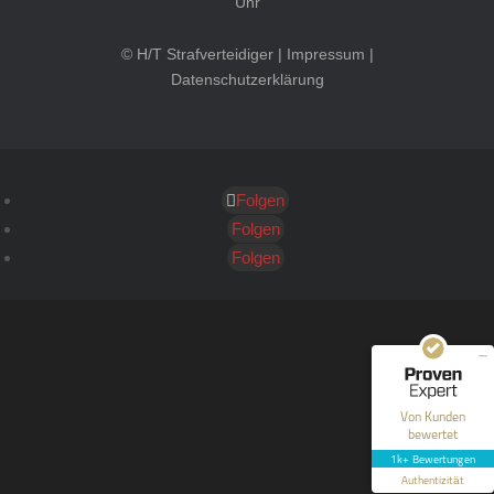
Uhr
© H/T Strafverteidiger |
Impressum
|
Datenschutzerklärung
Folgen
Kundenbewertungen und Erfahrungen zu
HT Strafverteidiger
Folgen
Folgen
SEHR GUT
100%
Empfehlungen auf
ProvenExpert.com
4,99 / 5,00
40
1.646
Bewertungen auf
Bewertungen von 12
Von Kunden
ProvenExpert.com
anderen Quellen
bewertet
1k+ Bewertungen
Blick aufs ProvenExpert-Profil werfen
Authentizität