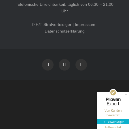
Telefonische Erreichbarkeit: täglich von 06:30 – 21:00
Uhr
© H/T Strafverteidiger |
Impressum
|
Datenschutzerklärung
Kundenbewertungen und Erfahrungen zu
HT Strafverteidiger
SEHR GUT
100%
Empfehlungen auf
ProvenExpert.com
4,99 / 5,00
40
1.646
Bewertungen auf
Bewertungen von 12
Von Kunden
ProvenExpert.com
anderen Quellen
bewertet
1k+ Bewertungen
Blick aufs ProvenExpert-Profil werfen
Authentizität