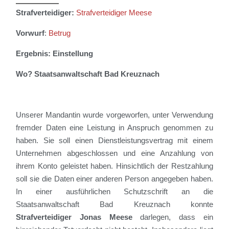
Strafverteidiger:
Strafverteidiger Meese
Vorwurf
:
Betrug
Ergebnis: Einstellung
Wo?
Staatsanwaltschaft
Bad Kreuznach
Unsere
r
Mandant
i
n
wurde vorgeworfen,
unter Verwendung
fremder Daten eine Leistung in Anspruch genommen zu
haben
.
Sie
soll
einen Dienstleistungsvertrag mit einem
Unterne
h
men abgeschlossen und eine Anzahlung von
ihrem Konto geleistet haben. Hinsichtlich der Restzahlung
soll sie die Daten einer anderen Person angegeben haben.
In einer ausführlichen Schutzschrift an die
Staatsanwaltschaft
Bad Kreuznach
konnte
Strafverteidiger Jonas Meese
darlegen, dass ein