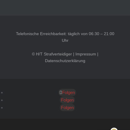
Telefonische Erreichbarkeit: täglich von 06:30 – 21:00
Uhr
© H/T Strafverteidiger |
Impressum
|
Datenschutzerklärung
Folgen
Kundenbewertungen und Erfahrungen zu
HT Strafverteidiger
Folgen
Folgen
SEHR GUT
100%
Empfehlungen auf
ProvenExpert.com
4,99 / 5,00