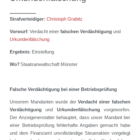
Strafverteidiger:
Christoph Grabitz
Vorwurf
: Verdacht einer
falschen Verdächtigung
und
Urkundenfälschung
Ergebnis
: Einstellung
Wo?
Staatsanwaltschaft Münster
Falsche Verdächtigung bei einer Betriebsprüfung
Unsere
m
Mandant
en
wurde der
Verdacht
einer
falschen
Verdächtigung
und
Urkundenfälschung
vorgeworfen.
Der Anzeigenerstatter behauptet, dass unser Mandant bei
einer Betriebsprüfung fehlerhafte Angaben gemacht habe
und dem Finanzamt unvollständige Steuerakten vorgelegt