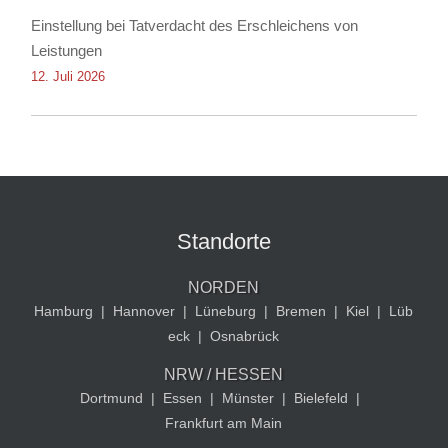
Einstellung bei Tatverdacht des Erschleichens von
Leistungen
12. Juli 2026
Standorte
NORDEN
Hamburg
|
Hannover
|
Lüneburg
|
Bremen
|
Kiel
|
Lüb
eck
|
Osnabrück
NRW / HESSEN
Dortmund
|
Essen
|
Münster
|
Bielefeld
|
Frankfurt am Main