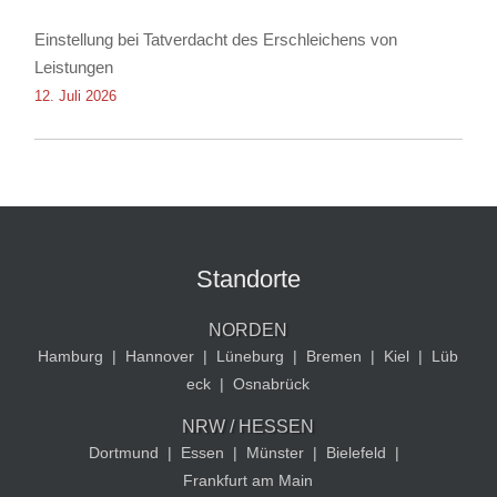
Einstellung bei Tatverdacht des Erschleichens von
Leistungen
12. Juli 2026
Standorte
NORDEN
Hamburg
|
Hannover
|
Lüneburg
|
Bremen
|
Kiel
|
Lüb
eck
|
Osnabrück
NRW / HESSEN
Dortmund
|
Essen
|
Münster
|
Bielefeld
|
Frankfurt am Main