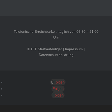
Telefonische Erreichbarkeit: täglich von 06:30 – 21:00
Uhr
© H/T Strafverteidiger |
Impressum
|
Datenschutzerklärung
Folgen
Kundenbewertungen und Erfahrungen zu
HT Strafverteidiger
Folgen
Folgen
SEHR GUT
100%
Empfehlungen auf
ProvenExpert.com
4,99 / 5,00