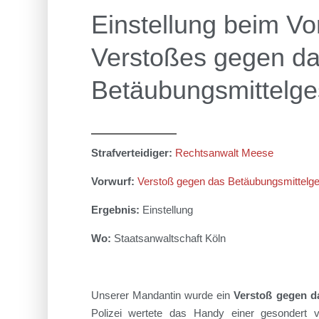
Einstellung beim Vo
Verstoßes gegen d
Betäubungsmittelge
Strafverteidiger:
Rechtsanwalt Meese
Vorwurf:
Verstoß gegen das Betäubungsmittelg
Ergebnis:
Einstellung
Wo:
Staatsanwaltschaft Köln
Unsere
r
Mandant
i
n wurde ein
Verstoß gegen 
Polizei
wertete das Handy
einer gesondert v