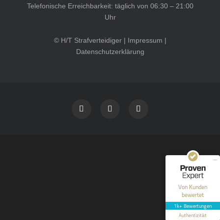
Telefonische Erreichbarkeit: täglich von 06:30 – 21:00
Uhr
© H/T Strafverteidiger |
Impressum
|
Datenschutzerklärung
Kundenbewertungen und Erfahrungen zu
HT Strafverteidiger
SEHR GUT
100%
Empfehlungen auf
ProvenExpert.com
4,99 / 5,00
40
1.646
Bewertungen auf
Bewertungen von 12
Von Kunden
ProvenExpert.com
anderen Quellen
bewertet
1k+ Bewertungen
Blick aufs ProvenExpert-Profil werfen
Authentizität