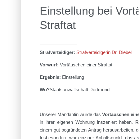
Einstellung bei Vor
Straftat
Strafverteidiger:
Strafverteidigerin Dr. Diebel
Vorwurf:
Vortäuschen einer Straftat
Ergebnis:
Einstellung
Wo?
Staatsanwaltschaft
Dortmund
Unsere
r
Mandant
i
n
wurde
das
Vortäuschen eine
in ihrer eigenen Wohnung inszeniert haben.
R
einem gut begründeten Antrag herausarbeiten, 
Insbesondere
war einziger Anhaltspunkt, dass 