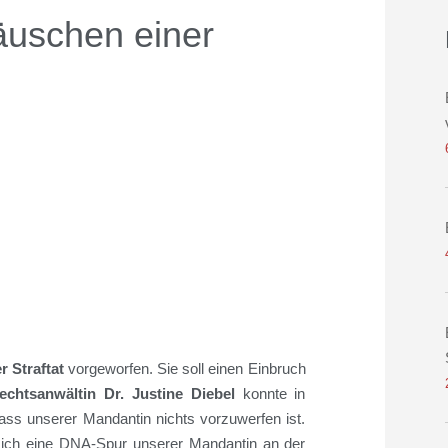
täuschen einer
r Straftat
vorgeworfen.
Sie soll einen Einbruch
echtsanw
ä
lt
in
Dr. Justine Diebel
konnte in
dass
unser
e
r
Mandant
i
n nichts vorzuwerfen ist.
sich eine DNA-Spur unserer Mandantin an der