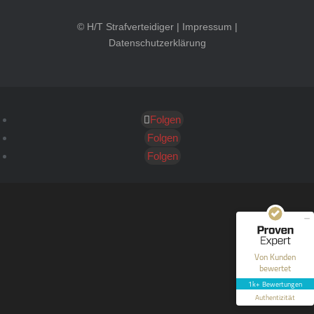
© H/T Strafverteidiger |
Impressum
|
Datenschutzerklärung
Folgen
Kundenbewertungen und Erfahrungen zu
HT Strafverteidiger
Folgen
Folgen
SEHR GUT
100%
Empfehlungen auf
ProvenExpert.com
4,99 / 5,00
40
1.646
Bewertungen auf
Bewertungen von 12
Von Kunden
ProvenExpert.com
anderen Quellen
bewertet
1k+ Bewertungen
Blick aufs ProvenExpert-Profil werfen
Authentizität