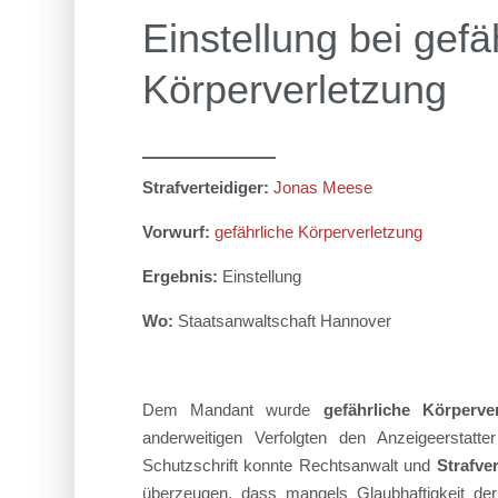
Einstellung bei gefä
Körperverletzung
Strafverteidiger:
Jonas Meese
Vorwurf:
gefährliche Körperverletzung
Ergebnis:
Einstellung
Wo:
Staatsanwaltschaft Hannover
Dem Mandant
wurde
gefährliche Körperve
anderweitigen Verfolgten den Anzeigeerstat
Schutzschrift
konnte Rechtsanwalt und
Strafve
überzeugen, dass mangels Glaubhaftigkeit de