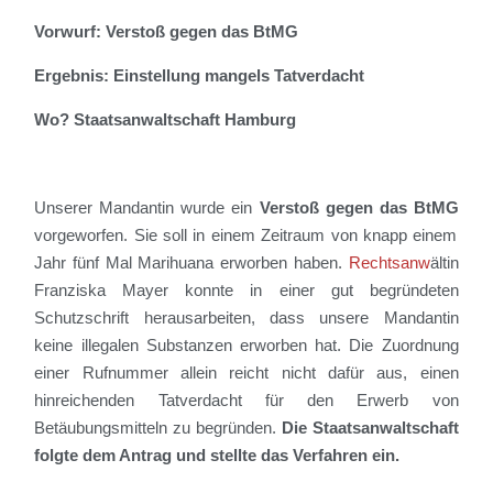
Vorwurf: Verstoß gegen das BtMG
Ergebnis: Einstellung mangels Tatverdacht
Wo? Staatsanwaltschaft Hamburg
Unsere
r
Mandant
i
n wurde
ein
Verstoß gegen das Bt
M
G
vorgeworfen.
Sie
soll
in einem Zeitraum von knapp einem
Jahr fünf Mal Marihuana erworben haben.
Rechtsanw
ä
lt
in
Franziska Mayer
konnte in eine
r
gut begründeten
Schutzschrift
herausarbeiten, dass
unsere Mandantin
keine illegalen Substanzen erworben hat
.
Die Zuordnung
einer Rufnummer
allein
reicht nicht dafür aus,
einen
hinreichenden Tatverdacht für
den Erwerb von
Betäubungsmitteln
zu begründen.
Die Staatsanwaltschaft
folgte dem Antrag und stellte das Verfahren ein.