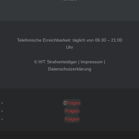
Telefonische Erreichbarkeit: täglich von 06:30 – 21:00
Uhr
© H/T Strafverteidiger |
Impressum
|
Datenschutzerklärung
Folgen
Kundenbewertungen und Erfahrungen zu
HT Strafverteidiger
Folgen
Folgen
SEHR GUT
100%
Empfehlungen auf
ProvenExpert.com
4,99 / 5,00