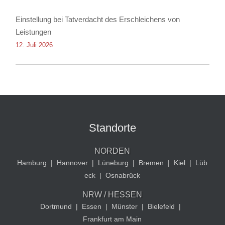
Einstellung bei Tatverdacht des Erschleichens von
Leistungen
12. Juli 2026
Standorte
NORDEN
Hamburg
|
Hannover
|
Lüneburg
|
Bremen
|
Kiel
|
Lüb
eck
|
Osnabrück
NRW / HESSEN
Dortmund
|
Essen
|
Münster
|
Bielefeld
|
Frankfurt am Main