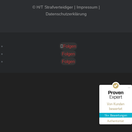
© H/T Strafverteidiger |
Impressum
|
Datenschutzerklärung
Folgen
Kundenbewertungen und Erfahrungen zu
HT Strafverteidiger
Folgen
Folgen
SEHR GUT
100%
Empfehlungen auf
ProvenExpert.com
4,99 / 5,00
40
1.646
Bewertungen auf
Bewertungen von 12
Von Kunden
ProvenExpert.com
anderen Quellen
bewertet
1k+ Bewertungen
Blick aufs ProvenExpert-Profil werfen
Authentizität