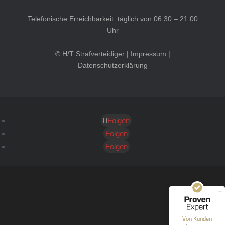
Telefonische Erreichbarkeit: täglich von 06:30 – 21:00
Uhr
© H/T Strafverteidiger |
Impressum
|
Datenschutzerklärung
Folgen
Kundenbewertungen und Erfahrungen zu
HT Strafverteidiger
Folgen
Folgen
SEHR GUT
100%
Empfehlungen auf
ProvenExpert.com
4,99 / 5,00
40
1.646
Bewertungen auf
Bewertungen von 12
Von Kunden
ProvenExpert.com
anderen Quellen