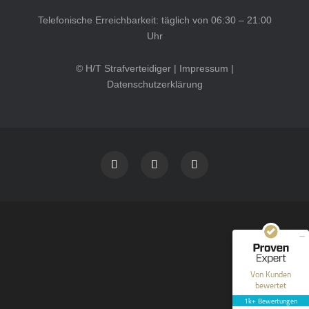
Telefonische Erreichbarkeit: täglich von 06:30 – 21:00
Uhr
© H/T Strafverteidiger |
Impressum
|
Datenschutzerklärung
Kundenbewertungen und Erfahrungen zu
HT Strafverteidiger
SEHR GUT
100%
Empfehlungen auf
ProvenExpert.com
4,99 / 5,00
40
1.646
Bewertungen auf
Bewertungen von 12
Von Kunden
ProvenExpert.com
anderen Quellen
bewertet
1k+ Bewertungen
Blick aufs ProvenExpert-Profil werfen