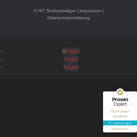
© H/T Strafverteidiger |
Impressum
|
Datenschutzerklärung
Folgen
Kundenbewertungen und Erfahrungen zu
HT Strafverteidiger
Folgen
Folgen
SEHR GUT
100%
Empfehlungen auf
ProvenExpert.com
4,99 / 5,00
40
1.646
Bewertungen auf
Bewertungen von 12
Von Kunden
ProvenExpert.com
anderen Quellen
bewertet
1k+ Bewertungen
Blick aufs ProvenExpert-Profil werfen
Authentizität