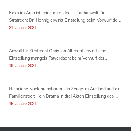
Koks im Auto ist keine gute Idee! – Fachanwalt für
Strafrecht Dr. Hennig erwirkt Einstellung beim Vorwurf des
Besitzes von Kokain!
21. Januar 2021
Anwalt für Strafrecht Christian Albrecht erwirkt eine
Einstellung mangels Tatverdacht beim Vorwurf der
Nachstellung
19. Januar 2021
Heimliche Nacktaufnahmen, ein Zeuge im Ausland und ein
Familienstreit – ein Drama in drei Akten Einstellung des
Verfahrens dank Rechtsanwalt für Strafrecht Christian
15. Januar 2021
Albrecht