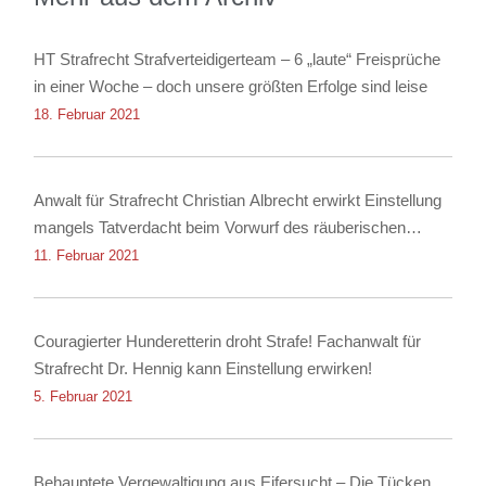
HT Strafrecht Strafverteidigerteam – 6 „laute“ Freisprüche
in einer Woche – doch unsere größten Erfolge sind leise
18. Februar 2021
Anwalt für Strafrecht Christian Albrecht erwirkt Einstellung
mangels Tatverdacht beim Vorwurf des räuberischen
Diebstahls sowie der Körperverletzung
11. Februar 2021
Couragierter Hunderetterin droht Strafe! Fachanwalt für
Strafrecht Dr. Hennig kann Einstellung erwirken!
5. Februar 2021
Behauptete Vergewaltigung aus Eifersucht – Die Tücken