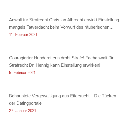
Anwalt für Strafrecht Christian Albrecht erwirkt Einstellung
mangels Tatverdacht beim Vorwurf des räuberischen
Diebstahls sowie der Körperverletzung
11. Februar 2021
Couragierter Hunderetterin droht Strafe! Fachanwalt für
Strafrecht Dr. Hennig kann Einstellung erwirken!
5. Februar 2021
Behauptete Vergewaltigung aus Eifersucht – Die Tücken
der Datingportale
27. Januar 2021