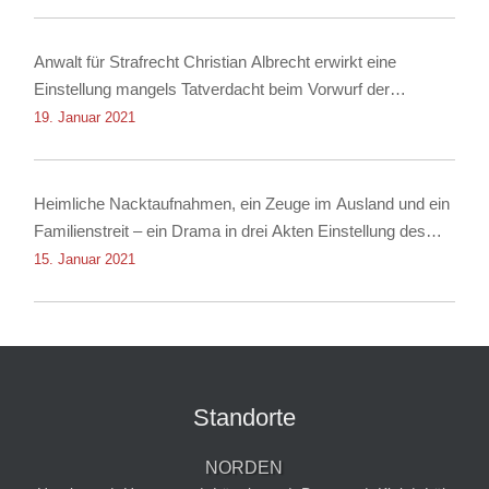
Anwalt für Strafrecht Christian Albrecht erwirkt eine
Einstellung mangels Tatverdacht beim Vorwurf der
Nachstellung
19. Januar 2021
Heimliche Nacktaufnahmen, ein Zeuge im Ausland und ein
Familienstreit – ein Drama in drei Akten Einstellung des
Verfahrens dank Rechtsanwalt für Strafrecht Christian
15. Januar 2021
Albrecht
Standorte
NORDEN