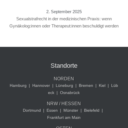
2. September 2025
Sexualstrafrecht in der medizinischen Praxis: wenn
Gynäkolog:innen oder Therapeut:innen beschuldigt werden
Standorte
NORDEN
Hamburg
|
Hannover
|
Lüneburg
|
Bremen
|
Kiel
|
Lüb
eck
|
Osnabrück
NRW / HESSEN
Dortmund
|
Essen
|
Münster
|
Bielefeld
|
Frankfurt am Main