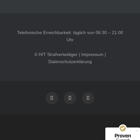
Telefonische Erreichbarkeit: täglich von 06:30 – 21:00
Uhr
© H/T Strafverteidiger |
Impressum
|
Datenschutzerklärung
Kundenbewertungen und Erfahrungen zu
HT Strafverteidiger
SEHR GUT
100%
Empfehlungen auf
ProvenExpert.com
4,99 / 5,00
40
1.646