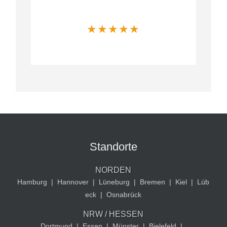
über uns sagen
★
★
★
★
★
Standorte
NORDEN
Hamburg
|
Hannover
|
Lüneburg
|
Bremen
|
Kiel
|
Lüb
eck
|
Osnabrück
NRW / HESSEN
Dortmund
|
Essen
|
Münster
|
Bielefeld
|