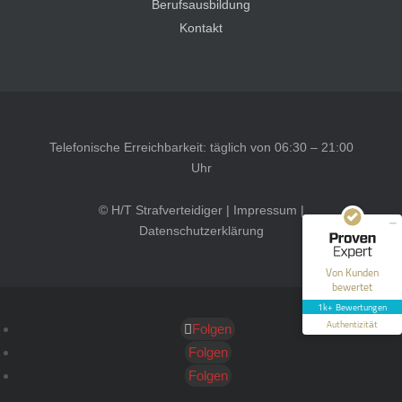
Berufsausbildung
Kontakt
Kundenbewertungen und Erfahrungen zu
HT Strafverteidiger
Telefonische Erreichbarkeit: täglich von 06:30 – 21:00
SEHR GUT
100%
Uhr
Empfehlungen auf
ProvenExpert.com
4,99 / 5,00
© H/T Strafverteidiger |
Impressum
|
Datenschutzerklärung
40
1.646
Bewertungen auf
Bewertungen von 12
Von Kunden
ProvenExpert.com
anderen Quellen
bewertet
1k+ Bewertungen
Blick aufs ProvenExpert-Profil werfen
Authentizität
Folgen
Folgen
Folgen