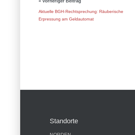
Aktuelle BGH-Rechtsprechung: Räuberische
Erpressung am Geldautomat
Standorte
NORDEN