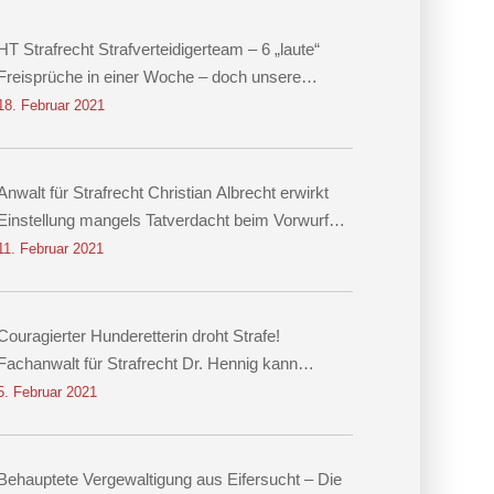
HT Strafrecht Strafverteidigerteam – 6 „laute“
Freisprüche in einer Woche – doch unsere
größten Erfolge sind leise
18. Februar 2021
Anwalt für Strafrecht Christian Albrecht erwirkt
Einstellung mangels Tatverdacht beim Vorwurf
des räuberischen Diebstahls sowie der
11. Februar 2021
Körperverletzung
Couragierter Hunderetterin droht Strafe!
Fachanwalt für Strafrecht Dr. Hennig kann
Einstellung erwirken!
5. Februar 2021
Behauptete Vergewaltigung aus Eifersucht – Die