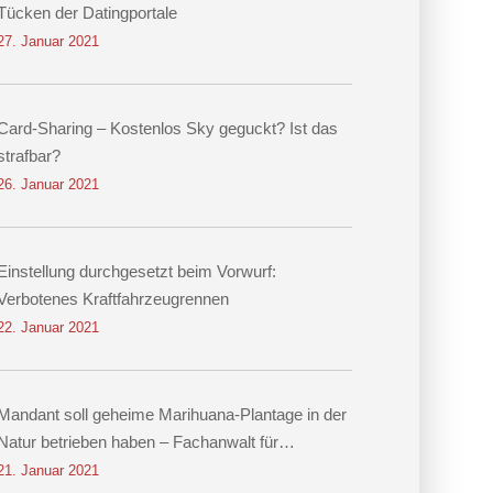
Tücken der Datingportale
27. Januar 2021
Card-Sharing – Kostenlos Sky geguckt? Ist das
strafbar?
26. Januar 2021
Einstellung durchgesetzt beim Vorwurf:
Verbotenes Kraftfahrzeugrennen
22. Januar 2021
Mandant soll geheime Marihuana-Plantage in der
Natur betrieben haben – Fachanwalt für
Strafrecht Dr. Hennig erwirkt Einstellung
21. Januar 2021