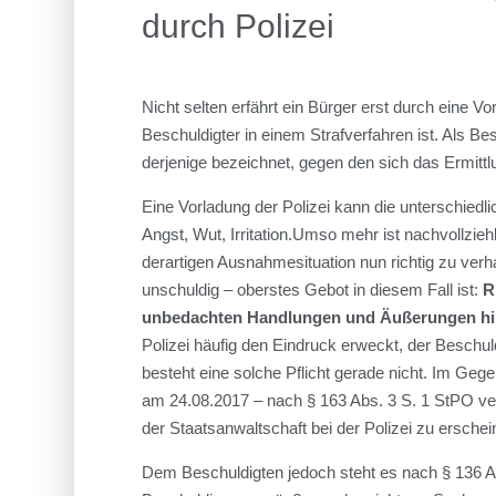
durch Polizei
Nicht selten erfährt ein Bürger erst durch eine Vo
Beschuldigter in einem Strafverfahren ist. Als Be
derjenige bezeichnet, gegen den sich das Ermittl
Eine Vorladung der Polizei kann die unterschied
Angst, Wut, Irritation.Umso mehr ist nachvollziehb
derartigen Ausnahmesituation nun richtig zu verh
unschuldig – oberstes Gebot in diesem Fall ist:
R
unbedachten Handlungen und Äußerungen hin
Polizei häufig den Eindruck erweckt, der Beschul
besteht eine solche Pflicht gerade nicht. Im Gege
am 24.08.2017 – nach § 163 Abs. 3 S. 1 StPO ver
der Staatsanwaltschaft bei der Polizei zu erschei
Dem Beschuldigten jedoch steht es nach § 136 Abs