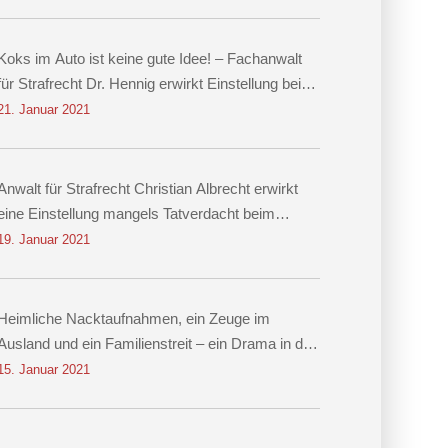
Koks im Auto ist keine gute Idee! – Fachanwalt
für Strafrecht Dr. Hennig erwirkt Einstellung beim
Vorwurf des Besitzes von Kokain!
21. Januar 2021
Anwalt für Strafrecht Christian Albrecht erwirkt
eine Einstellung mangels Tatverdacht beim
Vorwurf der Nachstellung
19. Januar 2021
Heimliche Nacktaufnahmen, ein Zeuge im
Ausland und ein Familienstreit – ein Drama in drei
Akten Einstellung des Verfahrens dank
15. Januar 2021
Rechtsanwalt für Strafrecht Christian Albrecht