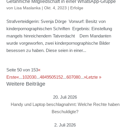
Gefährliche Mitgliedschaft in einer WhatsApp-Gruppe
von
Lisa Maslanka
|
Okt. 4, 2023
|
Erfolge
Strafverteidigerin: Svenja Dörge Vorwurf: Besitz von
kinderpornographischen Schriften Ergebnis: Einstellung
mangels hinreichendem Tatverdacht Dem Mandanten
wurde vorgeworfen, zwei kinderpornographische Bilder
besessen zu haben. Diese seien in einer...
Seite 50 von 153
«
Erste
«
...
10
20
30
...
48
49
50
51
52
...
60
70
80
...
»
Letzte »
Weitere Beiträge
20. Juli 2026
Handy und Laptop beschlagnahmt: Welche Rechte haben
Beschuldigte?
2. Juli 2026