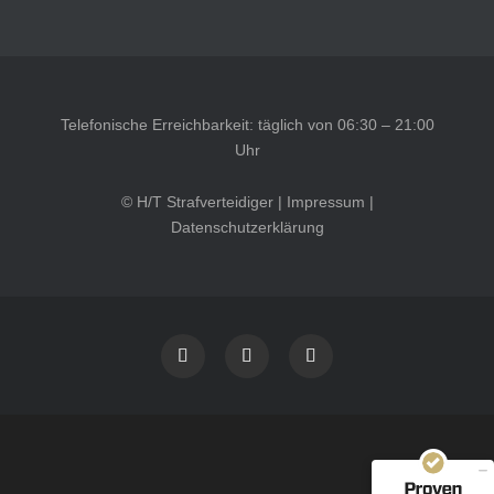
Telefonische Erreichbarkeit: täglich von 06:30 – 21:00
Uhr
© H/T Strafverteidiger |
Impressum
|
Datenschutzerklärung
Kundenbewertungen und Erfahrungen zu
HT Strafverteidiger
SEHR GUT
100%
Empfehlungen auf
ProvenExpert.com
4,99 / 5,00
40