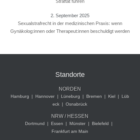
Straftat führen
2. September 2025
Sexualstrafrecht in der medizinischen Praxis: wenn
Gynäkolog:innen oder Therapeut:innen beschuldigt werden
Standorte
NORDEN
Hamburg
|
Hannover
|
Lüneburg
|
Bremen
|
Kiel
|
Lüb
eck
|
Osnabrück
NRW / HESSEN
Dortmund
|
Essen
|
Münster
|
Bielefeld
|
Frankfurt am Main