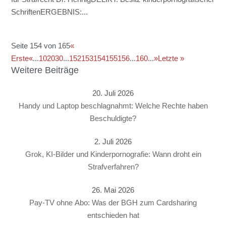
SchriftenERGEBNIS:...
Seite 154 von 165
«
Erste
«
...
10
20
30
...
152
153
154
155
156
...
160
...
»
Letzte »
Weitere Beiträge
20. Juli 2026
Handy und Laptop beschlagnahmt: Welche Rechte haben
Beschuldigte?
2. Juli 2026
Grok, KI-Bilder und Kinderpornografie: Wann droht ein
Strafverfahren?
26. Mai 2026
Pay-TV ohne Abo: Was der BGH zum Cardsharing
entschieden hat