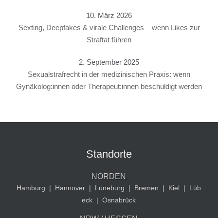
10. März 2026
Sexting, Deepfakes & virale Challenges – wenn Likes zur
Straftat führen
2. September 2025
Sexualstrafrecht in der medizinischen Praxis: wenn
Gynäkolog:innen oder Therapeut:innen beschuldigt werden
Standorte
NORDEN
Hamburg
|
Hannover
|
Lüneburg
|
Bremen
|
Kiel
|
Lüb
eck
|
Osnabrück