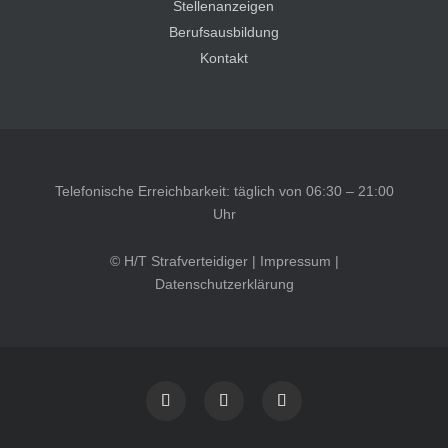
Stellenanzeigen
Berufsausbildung
Kontakt
Telefonische Erreichbarkeit: täglich von 06:30 – 21:00
Uhr
© H/T Strafverteidiger |
Impressum
|
Datenschutzerklärung
Kundenbewertungen und Erfahrungen zu
HT Strafverteidiger
SEHR GUT
100%