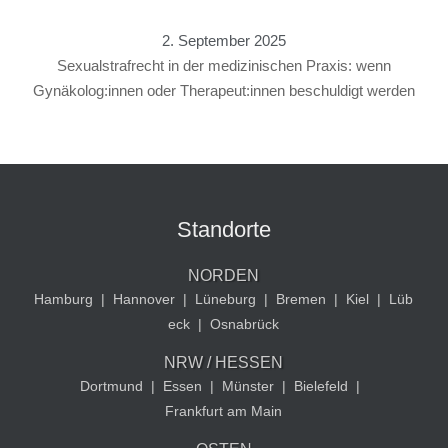
2. September 2025
Sexualstrafrecht in der medizinischen Praxis: wenn
Gynäkolog:innen oder Therapeut:innen beschuldigt werden
Standorte
NORDEN
Hamburg
|
Hannover
|
Lüneburg
|
Bremen
|
Kiel
|
Lüb
eck
|
Osnabrück
NRW / HESSEN
Dortmund
|
Essen
|
Münster
|
Bielefeld
|
Frankfurt am Main