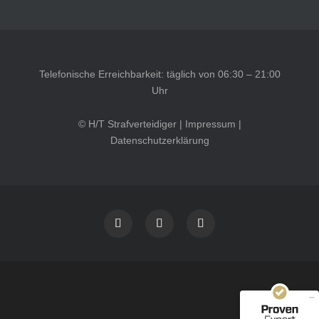
Telefonische Erreichbarkeit: täglich von 06:30 – 21:00
Uhr
© H/T Strafverteidiger |
Impressum
|
Datenschutzerklärung
Kundenbewertungen und Erfahrungen zu
HT Strafverteidiger
SEHR GUT
100%
Empfehlungen auf
ProvenExpert.com
4,99 / 5,00
40
1.646