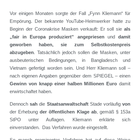
Vor einigen Monaten sorgte der Fall „Fynn Kliemann“ für
Empörung. Der bekannte YouTube-Heimwerker hatte zu
Beginn der Coronakrise Masken verkauft: Er soll sie
als
„fair in Europa produziert“ angepriesen
und
damit
geworben haben, sie zum Selbstkostenpreis
abzugeben
. Tatsächlich jedoch sollen die Masken, unter
ausbeuterischen Bedingungen, in Bangladesch und
Vietnam gefertigt worden sein. Und Herr Kliemann soll –
nach eigenen Angaben gegenüber dem SPIEGEL – einen
Gewinn von knapp einer halben Millionen Euro
damit
erwirtschaftet haben.
Dennoch
sah
die
Staatsanwaltschaft
Stade vorläufig
von
der Erhebung
der öffentlichen Klage ab
, gemäß § 153a
StPO unter Auflagen. Kliemann erklärte sich
einverstanden. Das Verfahren wurde eingestellt.
So manch prominentes Verfahren hat auf diese Weise