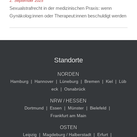
2. September 2025
Sexualstrafrecht in der medizinischen Praxis: wenn
Gynäkolog:innen oder Therapeut:innen beschuldigt werden
Standorte
NORDEN
Hamburg
|
Hannover
|
Lüneburg
|
Bremen
|
Kiel
|
Lüb
eck
|
Osnabrück
NRW / HESSEN
Dortmund
|
Essen
|
Münster
|
Bielefeld
|
Frankfurt am Main
OSTEN
Leipzig
|
Magdeburg / Halberstadt
|
Erfurt
|