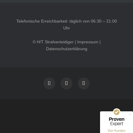
Telefonische Erreichbarkeit: täglich von 06:30 – 21:00
Uhr
© H/T Strafverteidiger |
Impressum
|
Datenschutzerklärung
Kundenbewertungen und Erfahrungen zu
HT Strafverteidiger
SEHR GUT
100%
Empfehlungen auf
ProvenExpert.com
4,99 / 5,00
40
1.646
Bewertungen auf
Bewertungen von 12
Von Kunden
ProvenExpert.com
anderen Quellen