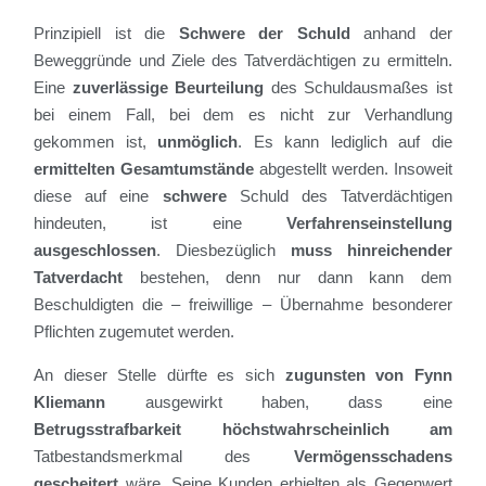
Prinzipiell ist die
Schwere der Schuld
anhand der
Beweggründe und Ziele des Tatverdächtigen zu ermitteln.
Eine
zuverlässige Beurteilung
des Schuldausmaßes ist
bei einem Fall, bei dem es nicht zur Verhandlung
gekommen ist,
unmöglich
. Es kann lediglich auf die
ermittelten Gesamtumstände
abgestellt werden. Insoweit
diese auf eine
schwere
Schuld des Tatverdächtigen
hindeuten, ist eine
Verfahrenseinstellung
ausgeschlossen
. Diesbezüglich
muss hinreichender
Tatverdacht
bestehen, denn nur dann kann dem
Beschuldigten die – freiwillige – Übernahme besonderer
Pflichten zugemutet werden.
An dieser Stelle dürfte es sich
zugunsten von Fynn
Kliemann
ausgewirkt haben, dass eine
Betrugsstrafbarkeit
höchstwahrscheinlich
am
Tatbestandsmerkmal des
Vermögensschadens
gescheitert
wäre. Seine Kunden erhielten als Gegenwert