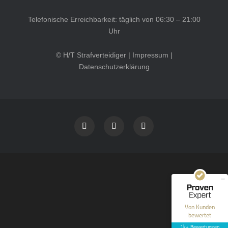
Telefonische Erreichbarkeit: täglich von 06:30 – 21:00
Uhr
© H/T Strafverteidiger |
Impressum
|
Datenschutzerklärung
Kundenbewertungen und Erfahrungen zu
HT Strafverteidiger
SEHR GUT
100%
Empfehlungen auf
ProvenExpert.com
4,99 / 5,00
40
1.646
Bewertungen auf
Bewertungen von 12
Von Kunden
ProvenExpert.com
anderen Quellen
bewertet
1k+ Bewertungen