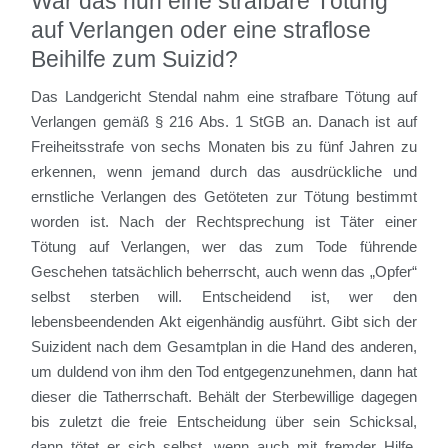
War das nun eine strafbare Tötung
auf Verlangen oder eine straflose
Beihilfe zum Suizid?
Das Landgericht Stendal nahm eine strafbare Tötung auf
Verlangen gemäß § 216 Abs. 1 StGB an. Danach ist auf
Freiheitsstrafe von sechs Monaten bis zu fünf Jahren zu
erkennen, wenn jemand durch das ausdrückliche und
ernstliche Verlangen des Getöteten zur Tötung bestimmt
worden ist. Nach der Rechtsprechung ist Täter einer
Tötung auf Verlangen, wer das zum Tode führende
Geschehen tatsächlich beherrscht, auch wenn das „Opfer“
selbst sterben will. Entscheidend ist, wer den
lebensbeendenden Akt eigenhändig ausführt. Gibt sich der
Suizident nach dem Gesamtplan in die Hand des anderen,
um duldend von ihm den Tod entgegenzunehmen, dann hat
dieser die Tatherrschaft. Behält der Sterbewillige dagegen
bis zuletzt die freie Entscheidung über sein Schicksal,
dann tötet er sich selbst, wenn auch mit fremder Hilfe.