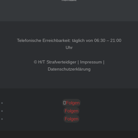
Telefonische Erreichbarkeit: täglich von 06:30 – 21:00
Uhr
© H/T Strafverteidiger |
Impressum
|
Datenschutzerklärung
Folgen
Kundenbewertungen und Erfahrungen zu
HT Strafverteidiger
Folgen
Folgen
SEHR GUT
100%
Empfehlungen auf
ProvenExpert.com
4,99 / 5,00