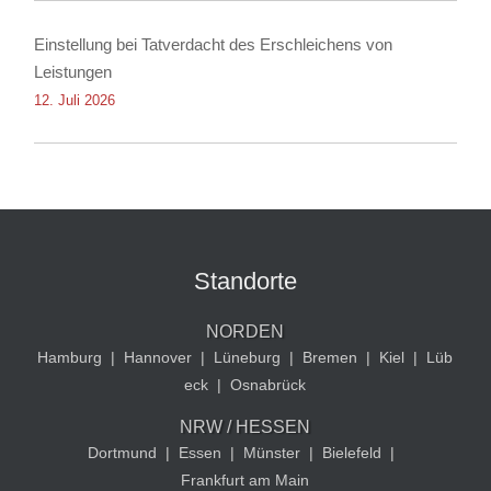
Einstellung bei Tatverdacht des Erschleichens von
Leistungen
12. Juli 2026
Standorte
NORDEN
Hamburg
|
Hannover
|
Lüneburg
|
Bremen
|
Kiel
|
Lüb
eck
|
Osnabrück
NRW / HESSEN
Dortmund
|
Essen
|
Münster
|
Bielefeld
|
Frankfurt am Main