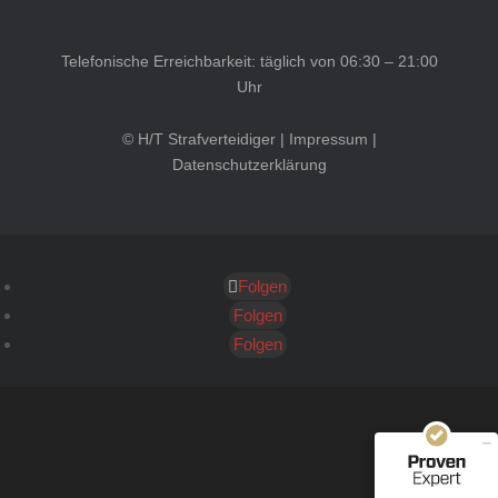
Telefonische Erreichbarkeit: täglich von 06:30 – 21:00
Uhr
© H/T Strafverteidiger |
Impressum
|
Datenschutzerklärung
Folgen
Kundenbewertungen und Erfahrungen zu
HT Strafverteidiger
Folgen
Folgen
SEHR GUT
100%
Empfehlungen auf
ProvenExpert.com
4,99 / 5,00
40
1.646
Bewertungen auf
Bewertungen von 12