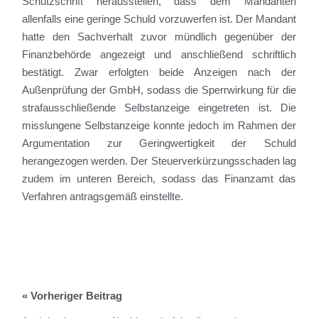
Schutzschrift herausstellen, dass
dem Mandanten
allenfalls eine geringe Schuld vorzuwerfen ist
. Der Mandant
hatte den Sachverhalt zuvor mündlich gegenüber der
Finanzbehörde angezeigt und anschließend schriftlich
bestätigt.
Zwar erfolgten beide Anzeigen nach
der
Außenprüfung der Gmb
H, sodass die Sperrwirkung für die
strafausschließende Selbstanzeige eingetreten ist
.
Die
misslungene Selbstanzeige konnte jedoch im Rahmen der
Argumentation
zur
Geringwertigkeit der Schuld
herangezogen werden. Der Steuerverkürzungsschaden lag
zudem im unteren Bereich, sodass
d
as Finanzamt
das
Verfahren
antragsgemäß
ein
stellte
.