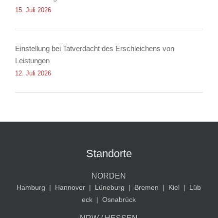
15. Juli 2026
Einstellung bei Tatverdacht des Erschleichens von
Leistungen
12. Juli 2026
Standorte
NORDEN
Hamburg
|
Hannover
|
Lüneburg
|
Bremen
|
Kiel
|
Lüb
eck
|
Osnabrück