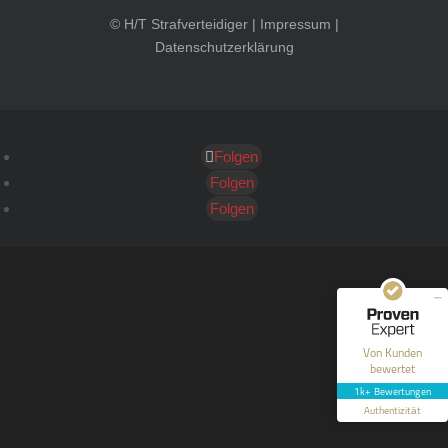
© H/T Strafverteidiger |
Impressum
|
Datenschutzerklärung
Folgen
Kundenbewertungen und Erfahrungen zu
HT Strafverteidiger
Folgen
Folgen
SEHR GUT
100%
Empfehlungen auf
ProvenExpert.com
4,99 / 5,00
40
1.646
Bewertungen auf
Bewertungen von 12
Von Kunden
ProvenExpert.com
anderen Quellen
bewertet
1k+ Bewertungen
Blick aufs ProvenExpert-Profil werfen
Authentizität