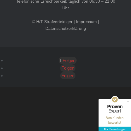
Telefonische Erreichbarkeit: täglich von 06:30 – 21:00
Uhr
© H/T Strafverteidiger |
Impressum
|
Datenschutzerklärung
Folgen
Kundenbewertungen und Erfahrungen zu
HT Strafverteidiger
Folgen
Folgen
SEHR GUT
100%
Empfehlungen auf
ProvenExpert.com
4,99 / 5,00
40
1.646
Bewertungen auf
Bewertungen von 12
Von Kunden
ProvenExpert.com
anderen Quellen
bewertet
1k+ Bewertungen