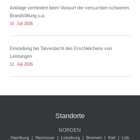
Anklage verhindert beim Vorwurf der versuchten schweren
Brandstiftung u.a.
15. Juli 2026
Einstellung bei Tatverdacht des Erschleichens von
Leistungen
12. Juli 2026
Standorte
NORDEN
Hamburg
|
Hannover
|
Lüneburg
|
Bremen
|
Kiel
|
Lüb