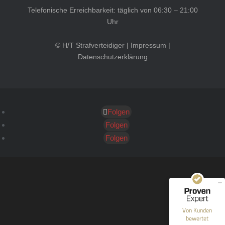
Telefonische Erreichbarkeit: täglich von 06:30 – 21:00
Uhr
© H/T Strafverteidiger |
Impressum
|
Datenschutzerklärung
Folgen
Kundenbewertungen und Erfahrungen zu
HT Strafverteidiger
Folgen
Folgen
SEHR GUT
100%
Empfehlungen auf
ProvenExpert.com
4,99 / 5,00
40
1.646
Bewertungen auf
Bewertungen von 12
Von Kunden
ProvenExpert.com
anderen Quellen
bewertet