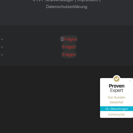
Datenschutzerklärung
Folgen
Kundenbewertungen und Erfahrungen zu
HT Strafverteidiger
Folgen
Folgen
SEHR GUT
100%
Empfehlungen auf
ProvenExpert.com
4,99 / 5,00
40
1.646
Bewertungen auf
Bewertungen von 12
Von Kunden
ProvenExpert.com
anderen Quellen
bewertet
1k+ Bewertungen
Blick aufs ProvenExpert-Profil werfen
Authentizität