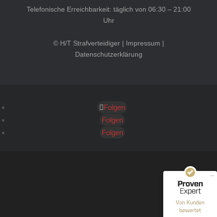
Telefonische Erreichbarkeit: täglich von 06:30 – 21:00
Uhr
© H/T Strafverteidiger |
Impressum
|
Datenschutzerklärung
Folgen
Kundenbewertungen und Erfahrungen zu
HT Strafverteidiger
Folgen
Folgen
SEHR GUT
100%
Empfehlungen auf
ProvenExpert.com
4,99 / 5,00
40
1.646
Bewertungen auf
Bewertungen von 12
Von Kunden
ProvenExpert.com
anderen Quellen
bewertet