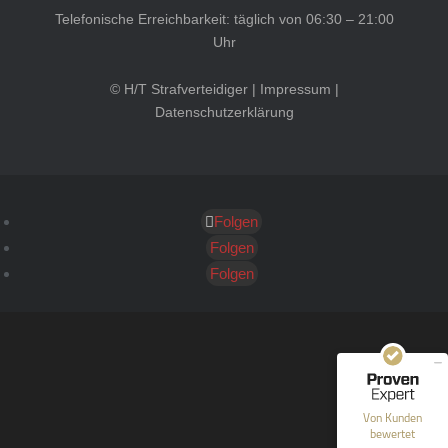
Telefonische Erreichbarkeit: täglich von 06:30 – 21:00
Uhr
© H/T Strafverteidiger |
Impressum
|
Datenschutzerklärung
Folgen
Kundenbewertungen und Erfahrungen zu
HT Strafverteidiger
Folgen
Folgen
SEHR GUT
100%
Empfehlungen auf
ProvenExpert.com
4,99 / 5,00
40
1.646
Bewertungen auf
Bewertungen von 12
Von Kunden
ProvenExpert.com
anderen Quellen
bewertet