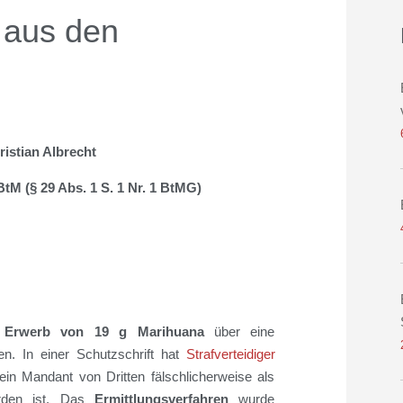
 aus den
ristian Albrecht
tM (§ 29 Abs. 1 S. 1 Nr. 1 BtMG)
r Erwerb von
19 g
Marihuana
über eine
en. In einer Schutzschrift hat
Strafverteidiger
n Mandant von Dritten fälschlicherweise als
rden ist. Das
Ermittlungsverfahren
wurde