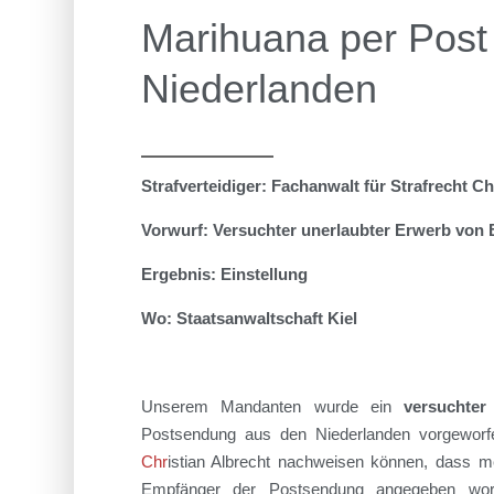
Marihuana per Post
Niederlanden
Strafverteidiger:
Fachanwalt für Strafrecht Ch
Vorwurf:
Versuchter unerlaubter Erwerb von B
Ergebnis:
Einstellung
Wo:
Staatsanwaltschaft Kiel
Unserem Mandanten wurde ein
versuchte
Postsendung
aus den Niederlanden
vorgeworf
Chr
istian Albrecht
nachweisen können, dass mei
Empfänger der Postsendung angegeben wo