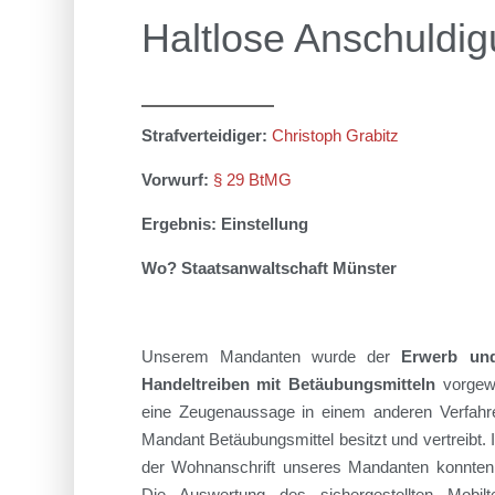
Haltlose Anschuldi
Strafverteidiger:
Christoph Grabitz
Vorwurf:
§ 29 BtMG
Ergebnis: Einstellung
Wo? Staatsanwaltschaft Münster
Unserem Mandanten
wurde
der
Erwerb und
Handel
treiben mit Betäubungsmitteln
vorgew
eine Zeugenaussage in einem anderen Verfahr
Mandant Betäubungsmittel besitz
t und vertreibt
.
der Wohnanschrift unseres Mandanten konnten 
Die Auswertung des sichergestellten Mobi