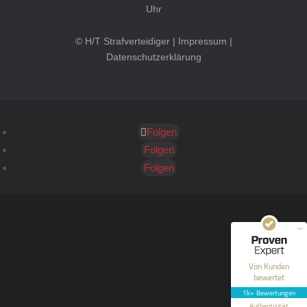
Uhr
© H/T Strafverteidiger |
Impressum
|
Datenschutzerklärung
Folgen
Kundenbewertungen und Erfahrungen zu
HT Strafverteidiger
Folgen
Folgen
SEHR GUT
100%
Empfehlungen auf
ProvenExpert.com
4,99 / 5,00
40
1.646
Bewertungen auf
Bewertungen von 12
Von Kunden
ProvenExpert.com
anderen Quellen
bewertet
1k+ Bewertungen
Blick aufs ProvenExpert-Profil werfen
Authentizität