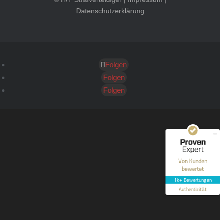
Datenschutzerklärung
Folgen
Kundenbewertungen und Erfahrungen zu
HT Strafverteidiger
Folgen
Folgen
SEHR GUT
100%
Empfehlungen auf
ProvenExpert.com
4,99 / 5,00
40
1.646
Bewertungen auf
Bewertungen von 12
Von Kunden
ProvenExpert.com
anderen Quellen
bewertet
1k+ Bewertungen
Blick aufs ProvenExpert-Profil werfen
Authentizität