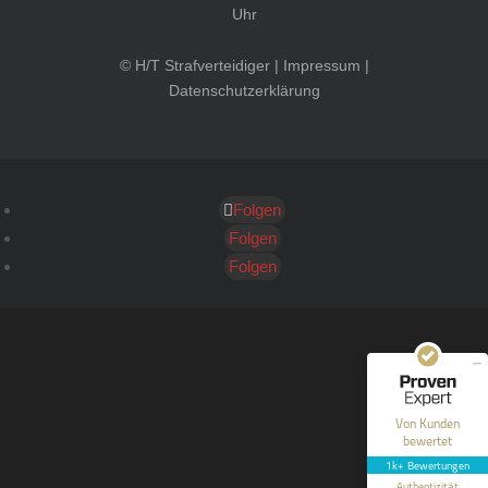
Uhr
© H/T Strafverteidiger |
Impressum
|
Datenschutzerklärung
Folgen
Kundenbewertungen und Erfahrungen zu
HT Strafverteidiger
Folgen
Folgen
SEHR GUT
100%
Empfehlungen auf
ProvenExpert.com
4,99 / 5,00
40
1.646
Bewertungen auf
Bewertungen von 12
Von Kunden
ProvenExpert.com
anderen Quellen
bewertet
1k+ Bewertungen
Blick aufs ProvenExpert-Profil werfen
Authentizität